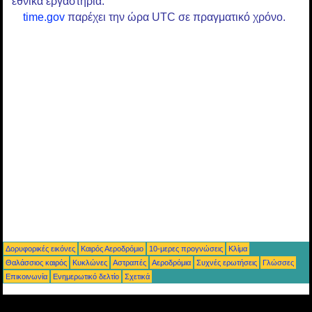
εθνικά εργαστήρια.
time.gov
παρέχει την ώρα UTC σε πραγματικό χρόνο.
Δορυφορικές εικόνες
Καιρός Αεροδρόμιο
10-μερες προγνώσεις
Κλίμα
Θαλάσσιος καιρός
Κυκλώνες
Αστραπές
Αεροδρόμια
Συχνές ερωτήσεις
Γλώσσες
Επικοινωνία
Ενημερωτικό δελτίο
Σχετικά