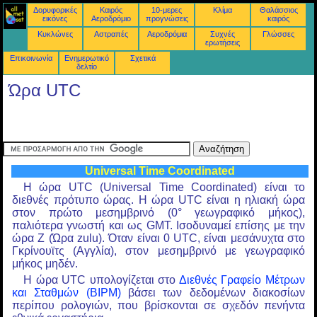
Δορυφορικές
Καιρός
10-μερες
Κλίμα
Θαλάσσιος
εικόνες
Αεροδρόμιο
προγνώσεις
καιρός
Κυκλώνες
Αστραπές
Αεροδρόμια
Συχνές
Γλώσσες
ερωτήσεις
Επικοινωνία
Ενημερωτικό
Σχετικά
δελτίο
Ώρα UTC
Universal Time Coordinated
Η ώρα UTC (Universal Time Coordinated) είναι το
διεθνές πρότυπο ώρας. Η ώρα UTC είναι η ηλιακή ώρα
στον πρώτο μεσημβρινό (0° γεωγραφικό μήκος),
παλιότερα γνωστή και ως GMT. Ισοδυναμεί επίσης με την
ώρα Z (Ώρα zulu). Όταν είναι 0 UTC, είναι μεσάνυχτα στο
Γκρίνουϊτς (Αγγλία), στον μεσημβρινό με γεωγραφικό
μήκος μηδέν.
Η ώρα UTC υπολογίζεται στο
Διεθνές Γραφείο Μέτρων
και Σταθμών (BIPM)
βάσει των δεδομένων διακοσίων
περίπου ρολογιών, που βρίσκονται σε σχεδόν πενήντα