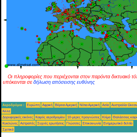
Οι πληροφορίες που περιέχονται στον παρόντα δικτυακό τ
υπόκεινται σε
δήλωση απόσεισης ευθύνης
Αεροδρόμια :
Ευρώπη
Αφρική
Βόρεια Αμερική
Νότια Αμερική
Ασία
Αυστραλία-Ωκεαν
Άλλα
Δορυφορικές εικόνες
Καιρός αεροδρομίου
10-μερες προγνώσεις
Κλίμα
Θαλάσσιος καιρ
Κυκλώνες
Αστραπές
Συχνές ερωτήσεις
Γλώσσες
Επικοινωνία
Ενημερωτικό δελτίο
Σχετικά