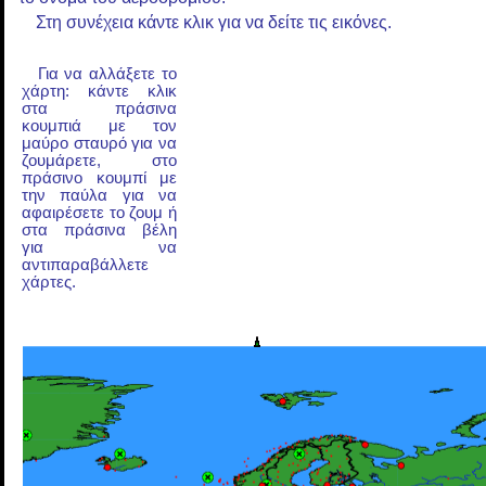
Στη συνέχεια κάντε κλικ για να δείτε τις εικόνες.
Για να αλλάξετε το
χάρτη: κάντε κλικ
στα πράσινα
κουμπιά με τον
μαύρο σταυρό για να
ζουμάρετε, στο
πράσινο κουμπί με
την παύλα για να
αφαιρέσετε το ζουμ ή
στα πράσινα βέλη
για να
αντιπαραβάλλετε
χάρτες.