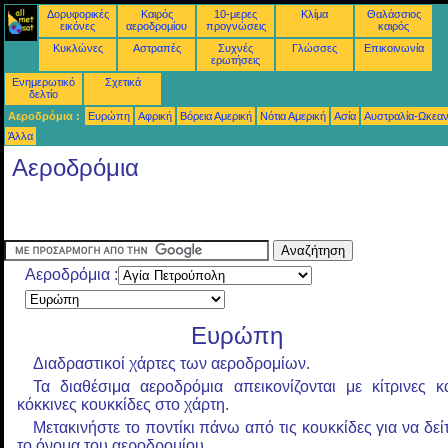
Δορυφορικές
Καιρός
10-μερες
Κλίμα
Θαλάσσιος
εικόνες
αεροδρομίου
προγνώσεις
καιρός
Κυκλώνες
Αστραπές
Συχνές
Γλώσσες
Επικοινωνία
ερωτήσεις
Ενημερωτικό
Σχετικά
δελτίο
Αεροδρόμια :
Ευρώπη
Αφρική
Βόρεια Αμερική
Νότια Αμερική
Ασία
Αυστραλία-Ωκεαν
Άλλα
Αεροδρόμια
Αεροδρόμια :
Ευρώπη
Διαδραστικοί χάρτες των αεροδρομίων.
Τα διαθέσιμα αεροδρόμια απεικονίζονται με κίτρινες κ
κόκκινες κουκκίδες στο χάρτη.
Μετακινήστε το ποντίκι πάνω από τις κουκκίδες για να δεί
το όνομα του αεροδρομίου.