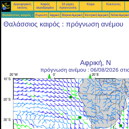
Δορυφορικές
Καιρός
10-μερες
Κλίμα
Κυκλώνες
εικόνες
αεροδρομίου
προγνώσεις
Θαλάσσιος καιρός :
Ευρώπη
Αφρική
Βόρεια Αμερική
Κεντρική Αμερική
Νότια Αμερικ
Θαλάσσιος καιρός : πρόγνωση ανέμου
Αφρική, Ν
πρόγνωση ανέμου : 06/08/2026 στι