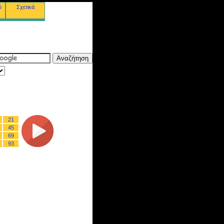
ό
Σχετικά
21
45
69
93