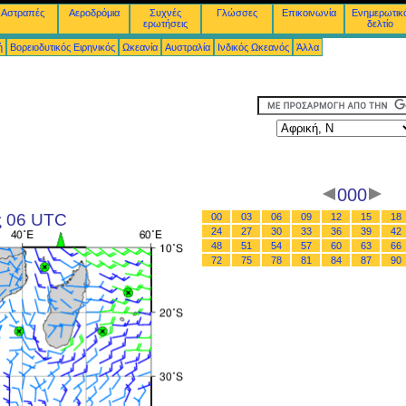
Αστραπές
Αεροδρόμια
Συχνές
Γλώσσες
Επικοινωνία
Ενημερωτικ
ερωτήσεις
δελτίο
ή
Βορειοδυτικός Ειρηνικός
Ωκεανία
Αυστραλία
Ινδικός Ωκεανός
Άλλα
000
ς 06 UTC
00
03
06
09
12
15
18
24
27
30
33
36
39
42
48
51
54
57
60
63
66
72
75
78
81
84
87
90