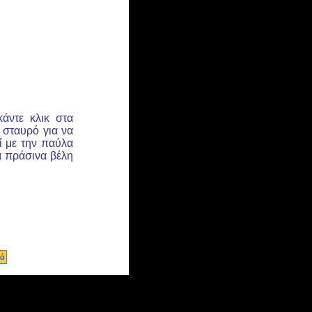
κάντε κλικ στα
 σταυρό για να
ί με την παύλα
τα πράσινα βέλη
κά