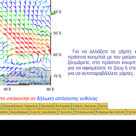
Για να αλλάξετε το χάρτη: 
πράσινα κουμπιά με τον μαύρο
ζουμάρετε, στο πράσινο κουμπ
για να αφαιρέσετε το ζουμ ή σ
για να αντιπαραβάλλετε χάρτες.
πο υπόκεινται σε
δήλωση απόσεισης ευθύνης
ή
Βορειοδυτικός Ειρηνικός
Ωκεανία
Αυστραλία
Ινδικός Ωκεανός
Άλλα
ραπές
Αεροδρόμια
Συχνές ερωτήσεις
Γλώσσες
Επικοινωνία
Ενημερωτικό δελτίο
Σχετι