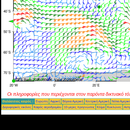
Οι πληροφορίες που περιέχονται στον παρόντα δικτυακό τό
Θαλάσσιος καιρός :
Ευρώπη
Αφρική
Βόρεια Αμερική
Κεντρική Αμερική
Νότια Αμερικ
Δορυφορικές εικόνες
Καιρός αεροδρομίου
10-μερες προγνώσεις
Κλίμα
Κυκλώνες
Αστ