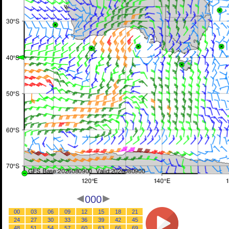
000
00
03
06
09
12
15
18
21
24
27
30
33
36
39
42
45
48
51
54
57
60
63
66
69