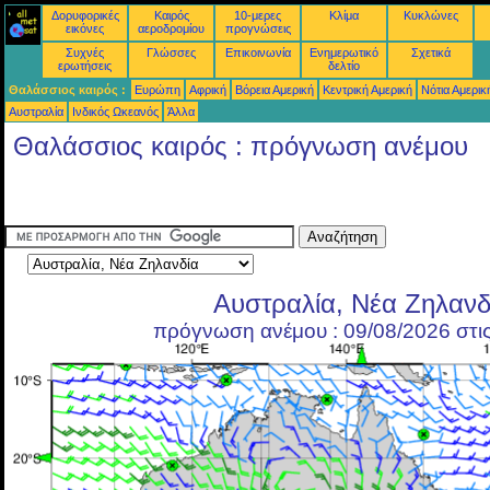
Δορυφορικές
Καιρός
10-μερες
Κλίμα
Κυκλώνες
εικόνες
αεροδρομίου
προγνώσεις
Συχνές
Γλώσσες
Επικοινωνία
Ενημερωτικό
Σχετικά
ερωτήσεις
δελτίο
Θαλάσσιος καιρός :
Ευρώπη
Αφρική
Βόρεια Αμερική
Κεντρική Αμερική
Νότια Αμερικ
Αυστραλία
Ινδικός Ωκεανός
Άλλα
Θαλάσσιος καιρός : πρόγνωση ανέμου
Αυστραλία, Νέα Ζηλανδ
πρόγνωση ανέμου : 09/08/2026 στι