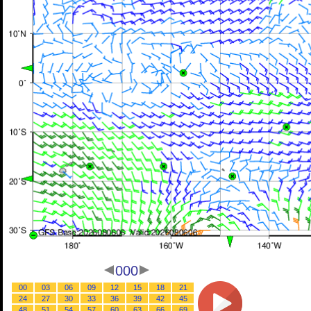
000
00
03
06
09
12
15
18
21
24
27
30
33
36
39
42
45
48
51
54
57
60
63
66
69