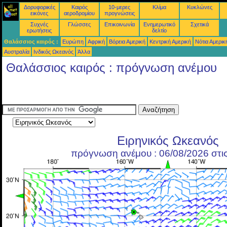
Δορυφορικές
Καιρός
10-μερες
Κλίμα
Κυκλώνες
εικόνες
αεροδρομίου
προγνώσεις
Συχνές
Γλώσσες
Επικοινωνία
Ενημερωτικό
Σχετικά
ερωτήσεις
δελτίο
Θαλάσσιος καιρός :
Ευρώπη
Αφρική
Βόρεια Αμερική
Κεντρική Αμερική
Νότια Αμερικ
Αυστραλία
Ινδικός Ωκεανός
Άλλα
Θαλάσσιος καιρός : πρόγνωση ανέμου
Ειρηνικός Ωκεανός
πρόγνωση ανέμου : 06/08/2026 στι