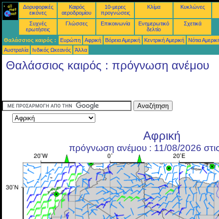
Δορυφορικές
Καιρός
10-μερες
Κλίμα
Κυκλώνες
εικόνες
αεροδρομίου
προγνώσεις
Συχνές
Γλώσσες
Επικοινωνία
Ενημερωτικό
Σχετικά
ερωτήσεις
δελτίο
Θαλάσσιος καιρός :
Ευρώπη
Αφρική
Βόρεια Αμερική
Κεντρική Αμερική
Νότια Αμερικ
Αυστραλία
Ινδικός Ωκεανός
Άλλα
Θαλάσσιος καιρός : πρόγνωση ανέμου
Αφρική
πρόγνωση ανέμου : 11/08/2026 στι