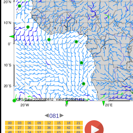
081
00
03
06
09
12
15
18
21
24
27
30
33
36
39
42
45
48
51
54
57
60
63
66
69