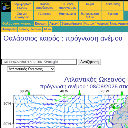
Δορυφορικές
Καιρός
10-μερες
Κλίμα
Κυκλώνες
εικόνες
αεροδρομίου
προγνώσεις
Συχνές
Γλώσσες
Επικοινωνία
Ενημερωτικό
Σχετικά
ερωτήσεις
δελτίο
Θαλάσσιος καιρός :
Ευρώπη
Αφρική
Βόρεια Αμερική
Κεντρική Αμερική
Νότια Αμερικ
Αυστραλία
Ινδικός Ωκεανός
Άλλα
Θαλάσσιος καιρός : πρόγνωση ανέμου
Ατλαντικός Ωκεανός
πρόγνωση ανέμου : 08/08/2026 στι