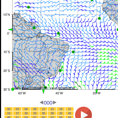
000
00
03
06
09
12
15
18
21
24
27
30
33
36
39
42
45
48
51
54
57
60
63
66
69