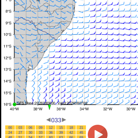
033
00
03
06
09
12
15
18
21
24
27
30
33
36
39
42
45
48
51
54
57
60
63
66
69