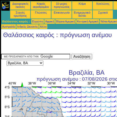
Δορυφορικές
Καιρός
10-μερες
Κλίμα
Κυκλώνες
εικόνες
αεροδρομίου
προγνώσεις
Συχνές
Γλώσσες
Επικοινωνία
Ενημερωτικό
Σχετικά
ερωτήσεις
δελτίο
Θαλάσσιος καιρός :
Ευρώπη
Αφρική
Βόρεια Αμερική
Κεντρική Αμερική
Νότια Αμερικ
Αυστραλία
Ινδικός Ωκεανός
Άλλα
Θαλάσσιος καιρός : πρόγνωση ανέμου
Βραζιλία, BA
πρόγνωση ανέμου : 07/08/2026 στι