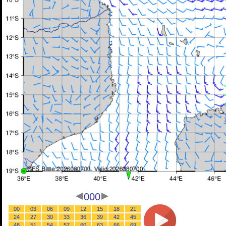
000
00
03
06
09
12
15
18
21
24
27
30
33
36
39
42
45
48
51
54
57
60
63
66
69