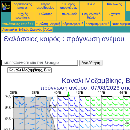
Δορυφορικές
Καιρός
10-μερες
Κλίμα
Κυκλώνες
εικόνες
αεροδρομίου
προγνώσεις
Συχνές
Γλώσσες
Επικοινωνία
Ενημερωτικό
Σχετικά
ερωτήσεις
δελτίο
Θαλάσσιος καιρός :
Ευρώπη
Αφρική
Βόρεια Αμερική
Κεντρική Αμερική
Νότια Αμερικ
Αυστραλία
Ινδικός Ωκεανός
Άλλα
Θαλάσσιος καιρός : πρόγνωση ανέμου
Κανάλι Μοζαμβίκης, 
πρόγνωση ανέμου : 07/08/2026 στι