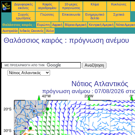
Δορυφορικές
Καιρός
10-μερες
Κλίμα
Κυκλώνες
εικόνες
αεροδρομίου
προγνώσεις
Συχνές
Γλώσσες
Επικοινωνία
Ενημερωτικό
Σχετικά
ερωτήσεις
δελτίο
Θαλάσσιος καιρός :
Ευρώπη
Αφρική
Βόρεια Αμερική
Κεντρική Αμερική
Νότια Αμερικ
Αυστραλία
Ινδικός Ωκεανός
Άλλα
Θαλάσσιος καιρός : πρόγνωση ανέμου
Νότιος Ατλαντικός
πρόγνωση ανέμου : 07/08/2026 στι