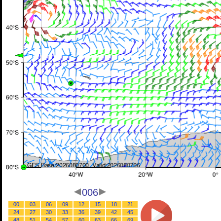
006
00
03
06
09
12
15
18
21
24
27
30
33
36
39
42
45
48
51
54
57
60
63
66
69