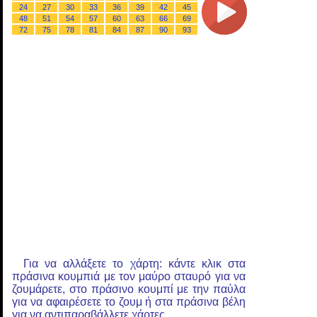
24
27
30
33
36
39
42
45
48
51
54
57
60
63
66
69
72
75
78
81
84
87
90
93
Για να αλλάξετε το χάρτη: κάντε κλικ στα
πράσινα κουμπιά με τον μαύρο σταυρό για να
ζουμάρετε, στο πράσινο κουμπί με την παύλα
για να αφαιρέσετε το ζουμ ή στα πράσινα βέλη
για να αντιπαραβάλλετε χάρτες.