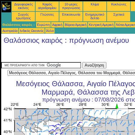
Δορυφορικές
Καιρός
10-μερες
Κλίμα
Κυκλώνες
εικόνες
αεροδρομίου
προγνώσεις
Συχνές
Γλώσσες
Επικοινωνία
Ενημερωτικό
Σχετικά
ερωτήσεις
δελτίο
Θαλάσσιος καιρός :
Ευρώπη
Αφρική
Βόρεια Αμερική
Κεντρική Αμερική
Νότια Αμερικ
Αυστραλία
Ινδικός Ωκεανός
Άλλα
Θαλάσσιος καιρός : πρόγνωση ανέμου
Μεσόγειος Θάλασσα, Αιγαίο Πέλαγο
Μαρμαρά, Θάλασσα της Λεβ
πρόγνωση ανέμου : 07/08/2026 στι