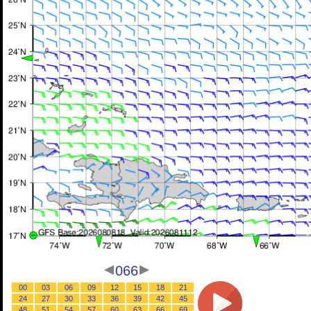
066
00
03
06
09
12
15
18
21
24
27
30
33
36
39
42
45
48
51
54
57
60
63
66
69