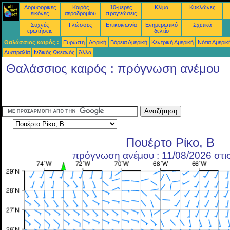
Δορυφορικές
Καιρός
10-μερες
Κλίμα
Κυκλώνες
εικόνες
αεροδρομίου
προγνώσεις
Συχνές
Γλώσσες
Επικοινωνία
Ενημερωτικό
Σχετικά
ερωτήσεις
δελτίο
Θαλάσσιος καιρός :
Ευρώπη
Αφρική
Βόρεια Αμερική
Κεντρική Αμερική
Νότια Αμερικ
Αυστραλία
Ινδικός Ωκεανός
Άλλα
Θαλάσσιος καιρός : πρόγνωση ανέμου
Πουέρτο Ρίκο, Β
πρόγνωση ανέμου : 11/08/2026 στι