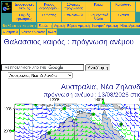
Δορυφορικές
Καιρός
10-μερες
Κλίμα
Κυκλώνες
εικόνες
αεροδρομίου
προγνώσεις
Συχνές
Γλώσσες
Επικοινωνία
Ενημερωτικό
Σχετικά
ερωτήσεις
δελτίο
Θαλάσσιος καιρός :
Ευρώπη
Αφρική
Βόρεια Αμερική
Κεντρική Αμερική
Νότια Αμερικ
Αυστραλία
Ινδικός Ωκεανός
Άλλα
Θαλάσσιος καιρός : πρόγνωση ανέμου
Αυστραλία, Νέα Ζηλανδ
πρόγνωση ανέμου : 13/08/2026 στι