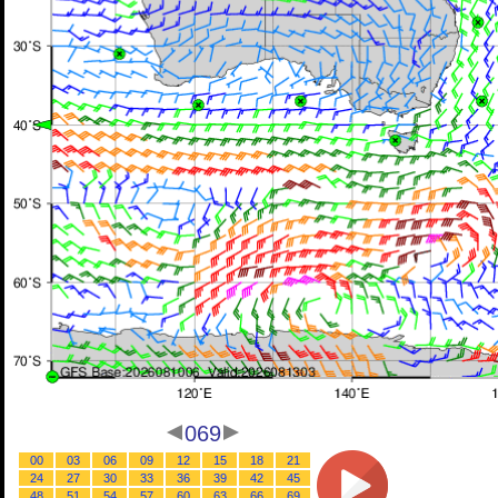
069
00
03
06
09
12
15
18
21
24
27
30
33
36
39
42
45
48
51
54
57
60
63
66
69