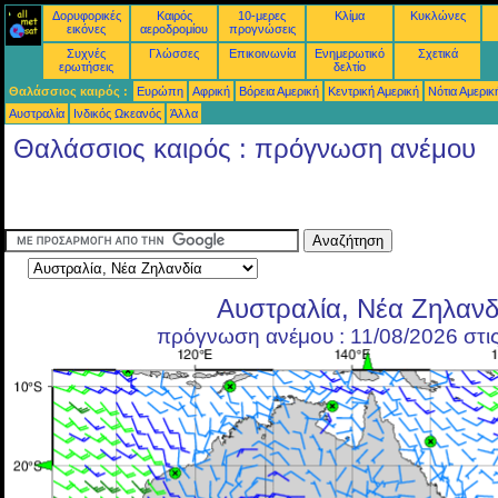
Δορυφορικές
Καιρός
10-μερες
Κλίμα
Κυκλώνες
εικόνες
αεροδρομίου
προγνώσεις
Συχνές
Γλώσσες
Επικοινωνία
Ενημερωτικό
Σχετικά
ερωτήσεις
δελτίο
Θαλάσσιος καιρός :
Ευρώπη
Αφρική
Βόρεια Αμερική
Κεντρική Αμερική
Νότια Αμερικ
Αυστραλία
Ινδικός Ωκεανός
Άλλα
Θαλάσσιος καιρός : πρόγνωση ανέμου
Αυστραλία, Νέα Ζηλανδ
πρόγνωση ανέμου : 11/08/2026 στι