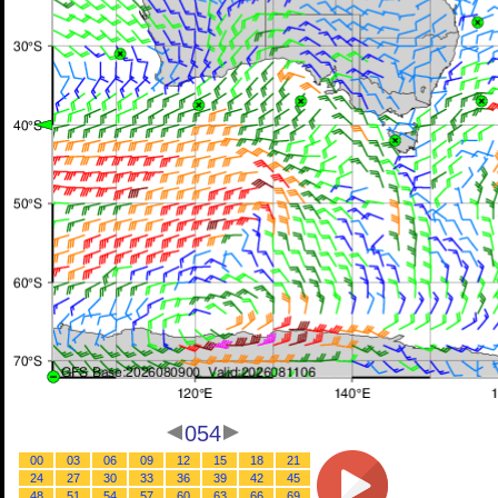
054
00
03
06
09
12
15
18
21
24
27
30
33
36
39
42
45
48
51
54
57
60
63
66
69