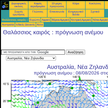
Δορυφορικές
Καιρός
10-μερες
Κλίμα
Κυκλώνες
εικόνες
αεροδρομίου
προγνώσεις
Συχνές
Γλώσσες
Επικοινωνία
Ενημερωτικό
Σχετικά
ερωτήσεις
δελτίο
Θαλάσσιος καιρός :
Ευρώπη
Αφρική
Βόρεια Αμερική
Κεντρική Αμερική
Νότια Αμερικ
Αυστραλία
Ινδικός Ωκεανός
Άλλα
Θαλάσσιος καιρός : πρόγνωση ανέμου
Αυστραλία, Νέα Ζηλανδ
πρόγνωση ανέμου : 08/08/2026 στι