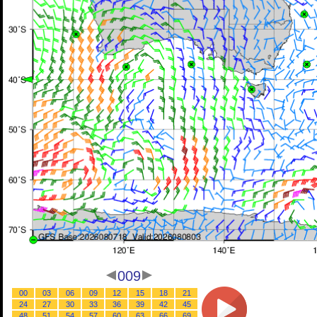
009
00
03
06
09
12
15
18
21
24
27
30
33
36
39
42
45
48
51
54
57
60
63
66
69