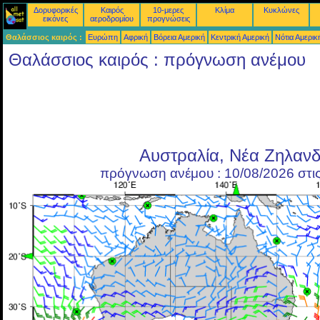
Δορυφορικές
Καιρός
10-μερες
Κλίμα
Κυκλώνες
εικόνες
αεροδρομίου
προγνώσεις
Θαλάσσιος καιρός :
Ευρώπη
Αφρική
Βόρεια Αμερική
Κεντρική Αμερική
Νότια Αμερικ
Θαλάσσιος καιρός : πρόγνωση ανέμου
Αυστραλία, Νέα Ζηλανδ
πρόγνωση ανέμου : 10/08/2026 στι