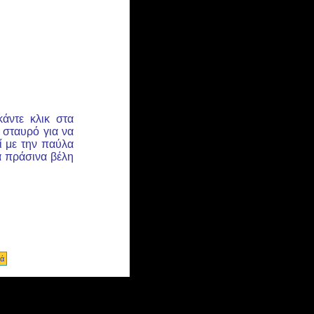
κάντε κλικ στα
 σταυρό για να
ί με την παύλα
τα πράσινα βέλη
κά