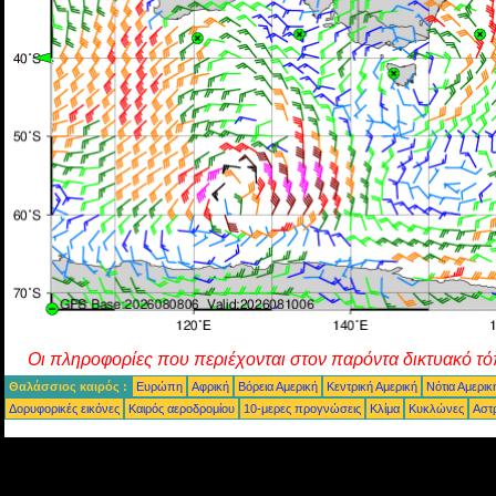
Οι πληροφορίες που περιέχονται στον παρόντα δικτυακό τό
Θαλάσσιος καιρός :
Ευρώπη
Αφρική
Βόρεια Αμερική
Κεντρική Αμερική
Νότια Αμερικ
Δορυφορικές εικόνες
Καιρός αεροδρομίου
10-μερες προγνώσεις
Κλίμα
Κυκλώνες
Αστ