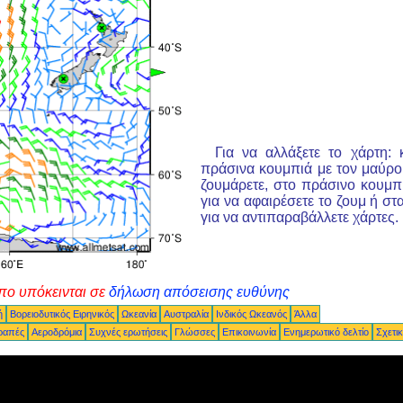
Για να αλλάξετε το χάρτη: 
πράσινα κουμπιά με τον μαύρο
ζουμάρετε, στο πράσινο κουμπ
για να αφαιρέσετε το ζουμ ή σ
για να αντιπαραβάλλετε χάρτες.
πο υπόκεινται σε
δήλωση απόσεισης ευθύνης
ή
Βορειοδυτικός Ειρηνικός
Ωκεανία
Αυστραλία
Ινδικός Ωκεανός
Άλλα
ραπές
Αεροδρόμια
Συχνές ερωτήσεις
Γλώσσες
Επικοινωνία
Ενημερωτικό δελτίο
Σχετι