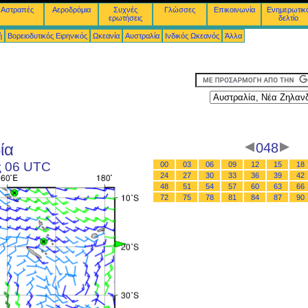
Αστραπές
Αεροδρόμια
Συχνές
Γλώσσες
Επικοινωνία
Ενημερωτικ
ερωτήσεις
δελτίο
ή
Βορειοδυτικός Ειρηνικός
Ωκεανία
Αυστραλία
Ινδικός Ωκεανός
Άλλα
ία
048
ς 06 UTC
00
03
06
09
12
15
18
24
27
30
33
36
39
42
48
51
54
57
60
63
66
72
75
78
81
84
87
90