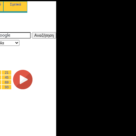
ό
Σχετικά
21
45
69
93